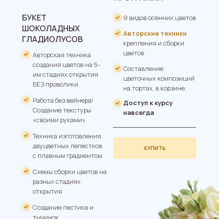
БУКЕТ
9 видов осенних цветов
ШОКОЛАДНЫХ
Авторские техники
ГЛАДИОЛУСОВ
крепления и сборки
цветов
Авторская техника
создания цветов на 5-
Составление
им стадиях открытия
цветочных композиций
БЕЗ проволики
на тортах, в корзине.
Работа без вейнера!
Доступ к курсу
Создание текстуры
навсегда
«своими руками»
Техника изготовления
двуцветных лепестков
КУПИТЬ
с плавным градиентом
Схемы сборки цветов на
разных стадиях
открытия
Создание пестика и
тычинок