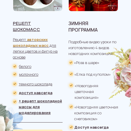
РЕЦЕПТ
ЗИМНЯЯ
ШОКОМАСС
ПРОГРАММА
Рецепт
авторских
Подробные видео уроки по
шоколадных масс
для
изготовлению 4 видов
лепки цветов и фигур на
новогодних композиций:
основе
«Роза в шаре»
белого
молочного
«Елка под куполом»
темного шоколада
«Новогодняя
цветочная
доступ навсегда
композиция»
+ рецепт шоколадной
массы для
«Новогодняя цветочная
моделирования
композиция со
снеговиком»
Доступ навсегда