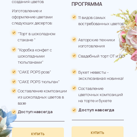
создания цветов
ПРОГРАММА
Изготовление и
оформление цветами
11 видов самых
следующих десертов:
востребованных цветов
"Торт в шоколадном
стакане "
Авторские техники
изготовления
"Коробка конфет с
шоколадными
Свадебный торт ОТ и ДО
тюльпанами"
"CAKE POPS роза"
Букет невесты -
эксклюзивная новинка!
"CAKE POPS тюльпан"
Составление
Составление композиции
цветочных композиций
из шоколадных цветов в
на торте и букете
вазе
Доступ навсегда
Доступ навсегда
КУПИТЬ
КУПИТЬ