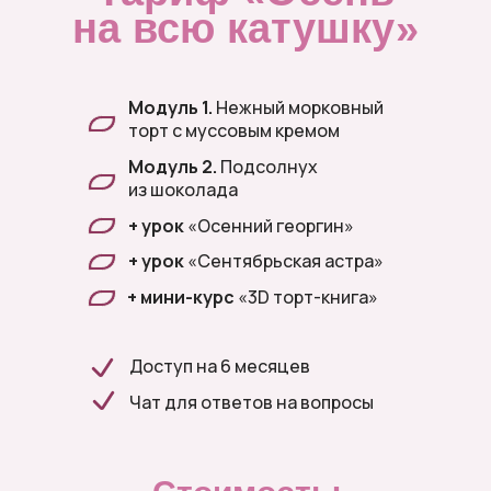
на всю катушку»
Модуль 1.
Нежный морковный
торт с муссовым кремом
Модуль 2.
Подсолнух
из шоколада
+ урок
«Осенний георгин»
+ урок
«Сентябрьская астра»
+ мини-курс
«3D торт-книга»
Доступ на 6 месяцев
Чат для ответов на вопросы