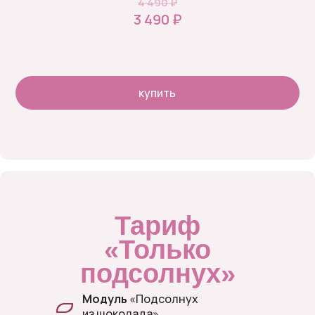
4 490 ₽
3 490 ₽
купить
Тариф
«Только
подсолнух»
Модуль
«Подсолнух
из шоколада»