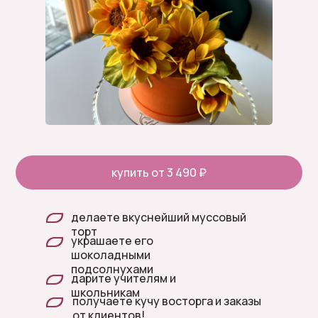
купить от 3 490 ₽
делаете вкуснейший муссовый
торт
украшаете его
шоколадными
подсолнухами
дарите учителям и
школьникам
получаете кучу восторга и заказы
от клиентов!