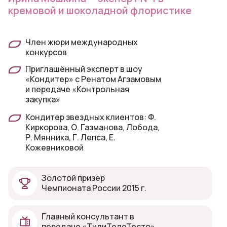
кремовой и шоколадной флористике
Член жюри международных
конкурсов
Приглашённый эксперт в шоу
«Кондитер» с Ренатом Агзамовым
и передаче «Контрольная
закупка»
Кондитер звездных клиентов: Ф.
Киркорова, О. Газманова, Лобода,
Р. Мянника, Г. Лепса, Е.
Кожевниковой
Золотой призер
Чемпионата России 2015 г.
Главный консультант в
передаче «ТилиТелеТесто»