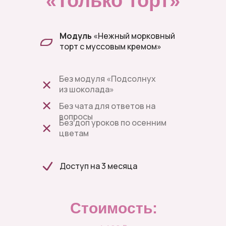
«Только торт»
Модуль
«Нежный морковный
торт с муссовым кремом»
Без модуля «Подсолнух
из шоколада»
Без чата для ответов на
вопросы
Без доп уроков по осенним
цветам
Доступ на 3 месяца
Стоимость: